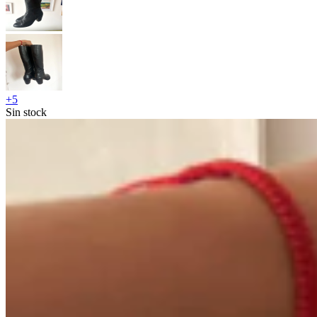
+
5
Sin stock