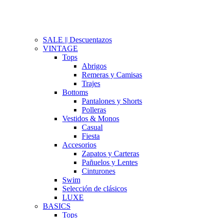
SALE || Descuentazos
VINTAGE
Tops
Abrigos
Remeras y Camisas
Trajes
Bottoms
Pantalones y Shorts
Polleras
Vestidos & Monos
Casual
Fiesta
Accesorios
Zapatos y Carteras
Pañuelos y Lentes
Cinturones
Swim
Selección de clásicos
LUXE
BASICS
Tops