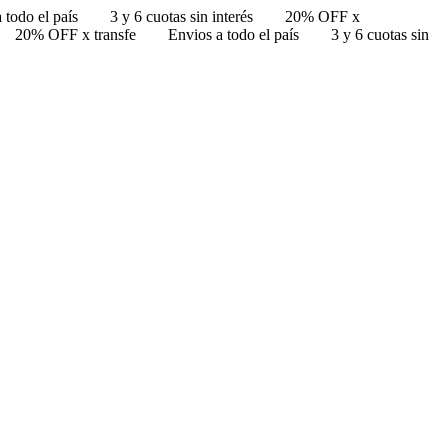
 todo el país
3 y 6 cuotas sin interés
20% OFF x
20% OFF x transfe
Envios a todo el país
3 y 6 cuotas sin