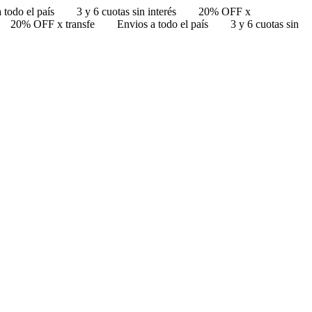
 todo el país
3 y 6 cuotas sin interés
20% OFF x
20% OFF x transfe
Envios a todo el país
3 y 6 cuotas sin