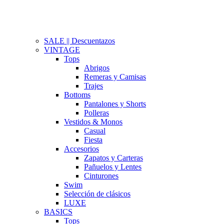
SALE || Descuentazos
VINTAGE
Tops
Abrigos
Remeras y Camisas
Trajes
Bottoms
Pantalones y Shorts
Polleras
Vestidos & Monos
Casual
Fiesta
Accesorios
Zapatos y Carteras
Pañuelos y Lentes
Cinturones
Swim
Selección de clásicos
LUXE
BASICS
Tops