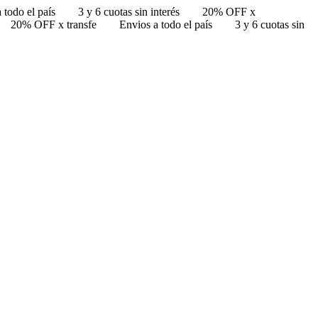
 todo el país
3 y 6 cuotas sin interés
20% OFF x
20% OFF x transfe
Envios a todo el país
3 y 6 cuotas sin