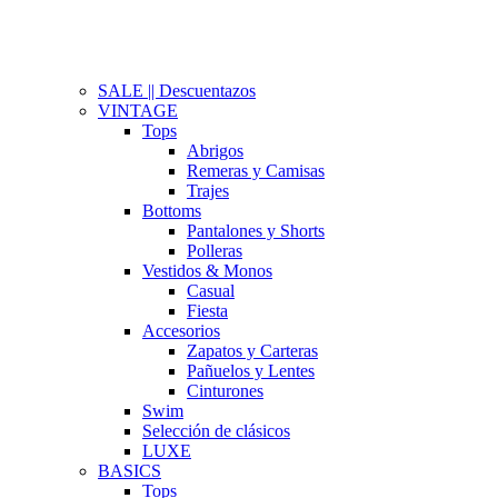
SALE || Descuentazos
VINTAGE
Tops
Abrigos
Remeras y Camisas
Trajes
Bottoms
Pantalones y Shorts
Polleras
Vestidos & Monos
Casual
Fiesta
Accesorios
Zapatos y Carteras
Pañuelos y Lentes
Cinturones
Swim
Selección de clásicos
LUXE
BASICS
Tops