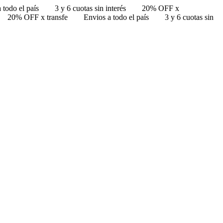
 todo el país
3 y 6 cuotas sin interés
20% OFF x
20% OFF x transfe
Envios a todo el país
3 y 6 cuotas sin