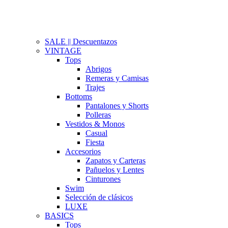
SALE || Descuentazos
VINTAGE
Tops
Abrigos
Remeras y Camisas
Trajes
Bottoms
Pantalones y Shorts
Polleras
Vestidos & Monos
Casual
Fiesta
Accesorios
Zapatos y Carteras
Pañuelos y Lentes
Cinturones
Swim
Selección de clásicos
LUXE
BASICS
Tops