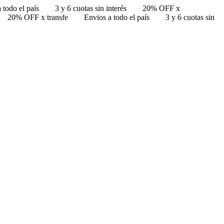
 todo el país
3 y 6 cuotas sin interés
20% OFF x
20% OFF x transfe
Envios a todo el país
3 y 6 cuotas sin