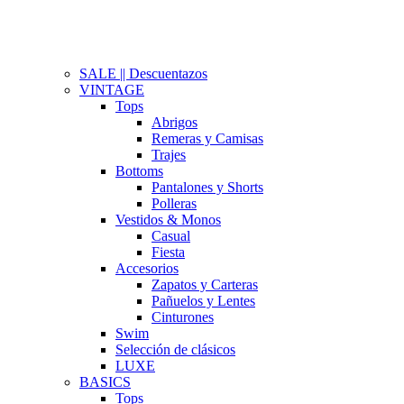
SALE || Descuentazos
VINTAGE
Tops
Abrigos
Remeras y Camisas
Trajes
Bottoms
Pantalones y Shorts
Polleras
Vestidos & Monos
Casual
Fiesta
Accesorios
Zapatos y Carteras
Pañuelos y Lentes
Cinturones
Swim
Selección de clásicos
LUXE
BASICS
Tops