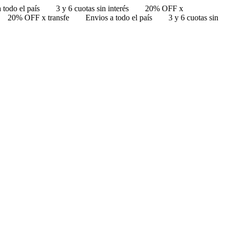
 todo el país
3 y 6 cuotas sin interés
20% OFF x
20% OFF x transfe
Envios a todo el país
3 y 6 cuotas sin